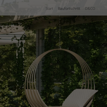
Start
Baufortschritt
D&CO