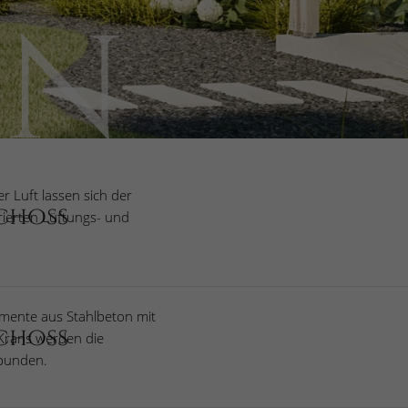
EN
 Luft lassen sich der
choss
rierten Lüftungs- und
mente aus Stahlbeton mit
choss
 Krans werden die
ebunden.