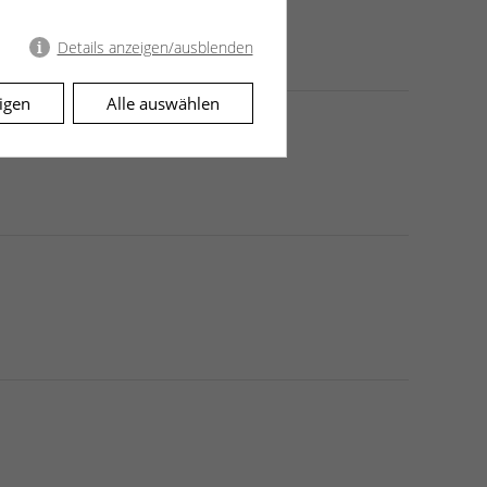
Details anzeigen/ausblenden
igen
Alle auswählen
er Website erforderlich.
tig identifiziert. Dieser
, damit dieses die Sessiondaten