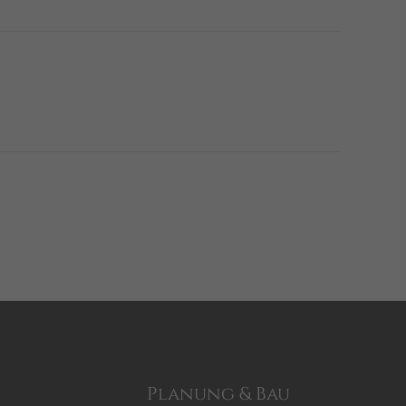
ie unsere Besucher unsere
einem Besucher zugeordnet
Planung & Bau