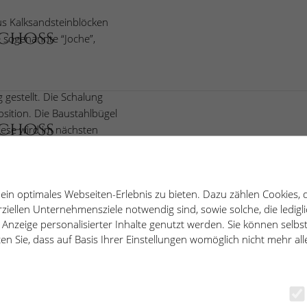
s Kalksandsteinblöcken
schoss
e sogenannte “Joche”,
gestellt. Die Schalung
sition. Die Baustahlbügel
schoss
iese wird im nächsten
in optimales Webseiten-Erlebnis zu bieten. Dazu zählen Cookies, d
 die „Bewehrungskörbe“
iellen Unternehmensziele notwendig sind, sowie solche, die ledigl
schoss
lleraußenwände – als
 Anzeige personalisierter Inhalte genutzt werden. Sie können selbs
en Sie, dass auf Basis Ihrer Einstellungen womöglich nicht mehr alle
d der Beton in die
dieser überall